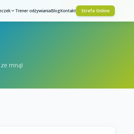
ieczek
Trener odżywiania
Blog
Kontakt
Strefa Online
 ze mną!