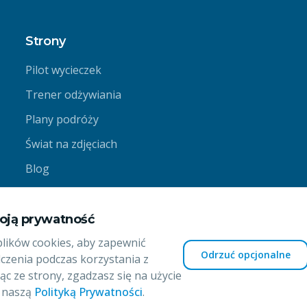
Strony
Pilot wycieczek
Trener odżywiania
Plany podróży
Świat na zdjęciach
Blog
Kontakt
Strefa Online
oją prywatność
lików cookies, aby zapewnić
Odrzuć opcjonalne
czenia podczas korzystania z
ąc ze strony, zgadzasz się na użycie
 naszą
Polityką Prywatności
.